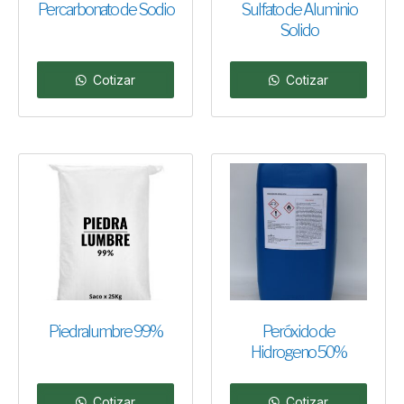
Percarbonato de Sodio
Sulfato de Aluminio
Solido
Cotizar
Cotizar
Piedralumbre 99%
Peróxido de
Hidrogeno 50%
Cotizar
Cotizar