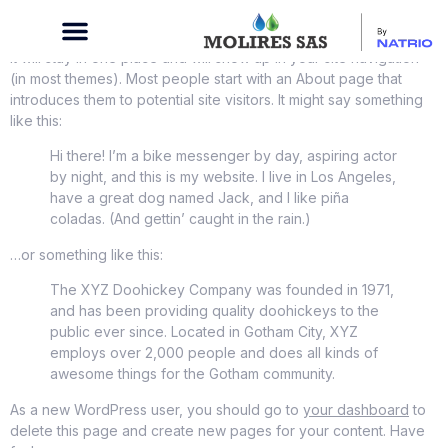
This is an example page. It’s different from a blog post because
it will stay in one place and will show up in your site navigation
(in most themes). Most people start with an About page that
introduces them to potential site visitors. It might say something
like this:
Hi there! I’m a bike messenger by day, aspiring actor
by night, and this is my website. I live in Los Angeles,
have a great dog named Jack, and I like piña
coladas. (And gettin’ caught in the rain.)
…or something like this:
The XYZ Doohickey Company was founded in 1971,
and has been providing quality doohickeys to the
public ever since. Located in Gotham City, XYZ
employs over 2,000 people and does all kinds of
awesome things for the Gotham community.
As a new WordPress user, you should go to
your dashboard
to
delete this page and create new pages for your content. Have